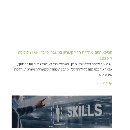
הכיסא החם: אחריות הדירקטוריון במשברי סייבר ו-AI (צ'ק ליסט
ל-2026)
יש רגעים שבהם דירקטוריון מבין שהשאלה כבר לא “איך נסיים את הרבעון”,
אלא “איך נצא מזה בלי להתרסק”. מתקפת כופרה שמשתקת מערכות, דליפת
מידע אישי
קרא עוד »