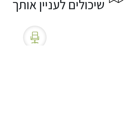
שיכולים לעניין אותך
אחריות
ד
ס
דירקטורים
ב
פ
2025 – מה
רו
רו
חדש בתחום?
א
לי
י
ע
ת
ו
י
ד