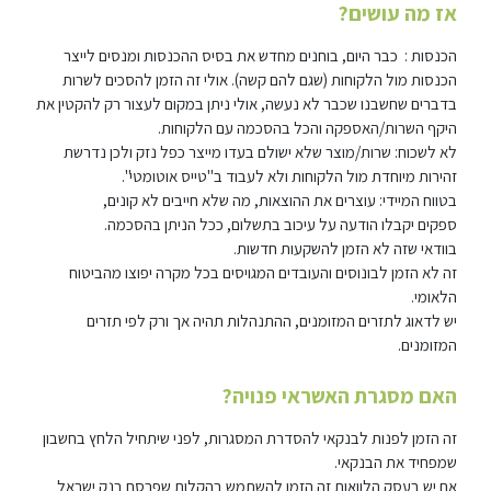
אז מה עושים?
הכנסות : כבר היום, בוחנים מחדש את בסיס ההכנסות ומנסים לייצר
הכנסות מול הלקוחות (שגם להם קשה). אולי זה הזמן להסכים לשרות
בדברים שחשבנו שכבר לא נעשה, אולי ניתן במקום לעצור רק להקטין את
היקף השרות/האספקה והכל בהסכמה עם הלקוחות.
לא לשכוח: שרות/מוצר שלא ישולם בעדו מייצר כפל נזק ולכן נדרשת
זהירות מיוחדת מול הלקוחות ולא לעבוד ב"טייס אוטומטי".
בטווח המיידי: עוצרים את ההוצאות, מה שלא חייבים לא קונים,
ספקים יקבלו הודעה על עיכוב בתשלום, ככל הניתן בהסכמה.
בוודאי שזה לא הזמן להשקעות חדשות.
זה לא הזמן לבונוסים והעובדים המגויסים בכל מקרה יפוצו מהביטוח
הלאומי.
יש לדאוג לתזרים המזומנים, ההתנהלות תהיה אך ורק לפי תזרים
המזומנים.
האם מסגרת האשראי פנויה?
זה הזמן לפנות לבנקאי להסדרת המסגרות, לפני שיתחיל הלחץ בחשבון
שמפחיד את הבנקאי.
אם יש בעסק הלוואות זה הזמן להשתמש בהקלות שפרסם בנק ישראל