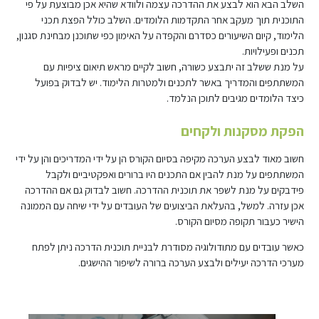
השלב הבא הוא לבצע את ההדרכה עצמה ולוודא שהיא אכן מבוצעת על פי
התוכנית תוך מעקב אחר התקדמות הלומדים. השלב כולל הפצת תכני
הלימוד, קיום השיעורים כסדרם והקפדה על האימון כפי שתוכנן מבחינת סגנון,
תכנים ופעילויות.
על מנת ששלב זה יתבצע כשורה, חשוב לקיים מראש תיאום ציפיות עם
המשתתפים והמדריך באשר לתכנים ולמטרות הלימוד. יש לבדוק בפועל
כיצד הלומדים מגיבים לתוכן הנלמד.
הפקת מסקנות ולקחים
חשוב מאוד לבצע הערכה מקיפה בסיום הקורס הן על ידי המדריכים והן על ידי
המשתתפים על מנת להבין אם התכנים היו ברורים ואפקטיביים ולקבל
פידבקים על מנת לשפר את תוכנית ההדרכה. חשוב לבדוק גם אם ההדרכה
אכן עזרה. למשל, בהעלאת הביצועים של העובדים על ידי שיחה עם הממונה
הישיר כעבור תקופה מסיום הקורס.
כאשר עובדים עם מתודולוגיה מסודרת לבניית תוכנית הדרכה ניתן לפתח
מערכי הדרכה יעילים ולבצע הערכה ברורה לשיפור ההישגים.