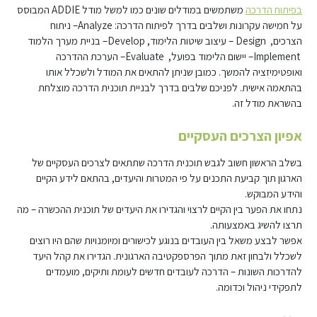
בפיתוח הדרכה
משתמשים במודלים שונים כמו למשל מודל ADDIE המבוסס
על חמישה עקרונות ושלבים בדרך לפיתוח הדרכה: Analyze– ניתוח
הצרכים, Design – עיצוב שיטות הלימוד, Develop– בניית מערך הלמוד
Implement– יישום הלימוד בפועל, Evaluate– הערכת ההדרכה
ואופטימיזציה להמשך. כמובן שניתן להתאים את המודל ולשכלל אותו
בהתאמה אישית. לפניכם שלבים בדרך לבניית תוכנית הדרכה מוצלחת
בהשראת מודל זה.
אפיון הצרכים העסקיים
בשלב הראשון חשוב לגבש תוכנית הדרכה שתתאים לצרכים העסקיים של
הארגון תוך קביעת התכנים על פי המטרות והיעדים, בהתאם לידע הקיים
והידע המבוקש.
נתחו את הפער בין הקיים לרצוי והגדירו את היעדים של תוכנית ההכשרה – מה
תרצו להשיג באמצעותה.
אפשר לבצע משאל בין העובדים בנוגע לכישורים ומיומנויות שהם היו רוצים
לשכלל ולבחון זאת מתוך הפרספקטיבה הארגונית. הגדירו את קהל היעד
להדרכות השונות – הדרכה לעובדים חדשים לעומת ותיקים, מועמדים
לתפקידי ניהול וכדומה.