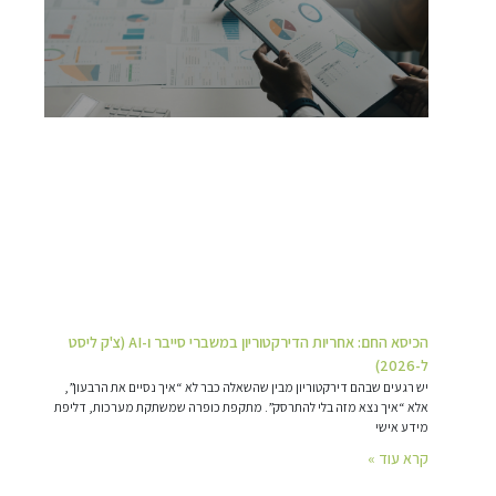
הכיסא החם: אחריות הדירקטוריון במשברי סייבר ו-AI (צ'ק ליסט
ל-2026)
יש רגעים שבהם דירקטוריון מבין שהשאלה כבר לא “איך נסיים את הרבעון”,
אלא “איך נצא מזה בלי להתרסק”. מתקפת כופרה שמשתקת מערכות, דליפת
מידע אישי
קרא עוד »