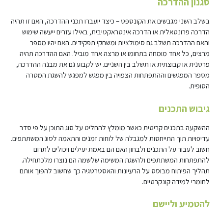
סגנון ההדרכה
בשלב השני מגבשים את הקונספט – כיצד יועברו תכני ההדרכה, האם זו תהיה
הדרכה פרונטאלית או הדרכה אינטראקטיבית, באילו עזרים ייעשה שימוש
והאם ההדרכה תשלב גם סימולציות ומשחקי תפקידים. האם יהיו מספר
מרצים, כל אחד מומחה בתחומו או מרצה אחד מוביל. האם ההדרכה תהיה
פרטנית או קבוצתית או תשלב בין השניים. יש לקבוע גם את מבנה ההדרכה,
מספר המפגשים וההתפתחות הצפויה בין מפגש למפגש להשגת המטרה
הסופית.
גיבוש התכנים
ההשקעה בתכנים קריטית כאשר מומלץ להחליט על סוג התוכן על פי סדר
עדיפויות תוך התייחסות למגבלה של לוחות זמנים והתאמה לסוג המשתתפים.
חשוב לעבור על התכנים ולבחון האם הם באמת יעילים ויכולים לתרום
להתפתחות המשתתפים ולהשגת המשימה שלשמה הם נוצרו מלכתחילה.
תהליך הפיתוח מבוסס על הרעיונות והאסטרטגיה כך שחשוב להפוך אותם
לחומרי למידה קונקרטיים.
להטמיע וליישם