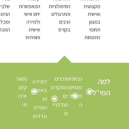
מקצועית
הסימולציות
המאפשרות
שלבי
ואישית
והתרגולים
יחס אישי
הניהו
במגוון
הרבים
ולמידה
ומכל
תחומי
בקורס
אישית
המגזר
התמחות
וחוויתית
נבחרת
תכנים
נטוור
למה
למידה
מנחים
מתקדמ
קינג
באמצע
המי"ל »
מוביל
ים
איכו
ות
ה
ועדכניי
תי
הפריה
ם
הדדית