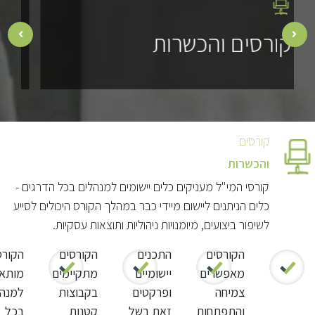
קורסים לארגונים
כ
קורסים
והכשרות
קורסי המי"ל מעניקים כלים יישומים למנהלים בכל הדרגים -
כלים הניתנים ליישום מיידי כבר במהלך הקורס היכולים לסייע
לשיפור ביצועים, מיומנויות ניהוליות ותוצאות עסקיות.
הקורסים
התכנים
הקורסים
הקורס
מאפשרים
יישומיים
מתקיימים
מותא
צמיחה
ופרקטים
בקבוצות
למנהל
והתפתחות
זאת בשל
קטנות
בכל