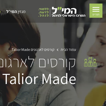
מגזין
המי״ל
תפריט
עמוד הבית
קורסים לארגונים
Talior Made
קורסים לארגונ
Talior Made