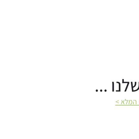
נו ...
 המלא >​