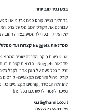
בואו נכיר טוב יותר
בתהליך בניית קורס פנים ארגוני אנו מגי
עבורכם את הקורס המבוסס על צרכי הארגו
של הארגון, בכדי להטמיע בצורה הטובה ב
מסדנאות Nuggets קצרות ועד מסלולי קורסים ארוכים
אנו מציעים היקפי הדרכה שונים המתאימי
זרקור בכל פעם על תוכן אחר ולקבל כלים מ
קורסי ניהול וקורסים מקצועיים– קורסים ב
להנהלה הבכירה, קורסים מקצועיים כגון ני
נשמח לעמוד לרשותכם בכל עת!
Gali@hamil.co.il
גלי 052-2775503