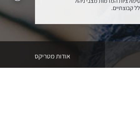
ימולציות המדמות מצבי ניהול
לל קבוצתיים.
העת נושאי לימוד ומודלים חדשים,
ארגוני עסקי.
אודות מטריקס
ככזה המתעדכן ומשתנה בתדירות
רכת יחסים קרובה ומתמשכת עם מנהלי
ופן שוטף.
מידע?