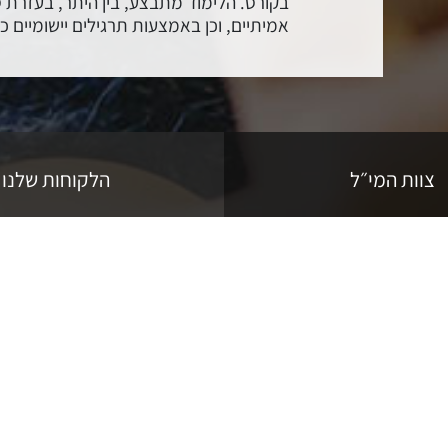
בקורס. הלימוד מתבצע, בין היתר, בעזרת ס
אמיתיים, וכן באמצעות תרגילים יישומיים כ
מקצוענות
שאיפתנו למצוינות מביאה אותנו לחפש כל 
ולצרף לסגל מרצים מובילים ופעילים בשוק ה
צוות המי״ל
הלקוחות שלנו
מערכת יחסים רב ממדית
בהמי"ל תופסים את עולם הניהול כדינמי ו
גבוהה. לפיכך, בהמי"ל דוגלים בבניית מע
ישראל במטרה לעדכן אותם על השינויים בא
כתובתנו: רח' חומה ומגדל 29 תל אביב
 לך שאלות? רוצה עוד 
נשמח לייעץ, ללוות ולענות על כל השאלות