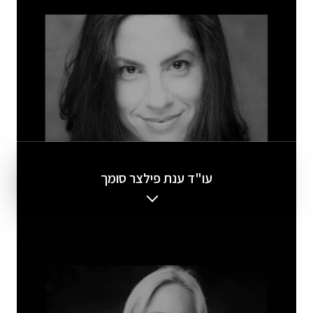
עו"ד ענת פילצר סומך