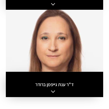
ד"ר ענת גייפמן ברודר
תראו לי עוד