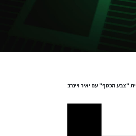
ם שי חיון, מרצה בהמי"ל ומנכ"ל חברת SQ, מתוך התוכנית "צבע הכסף" עם יאיר ויינרב