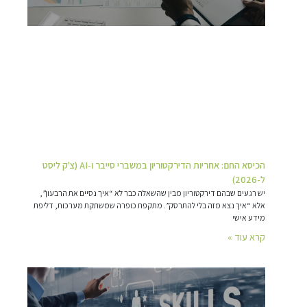
הכיסא החם: אחריות הדירקטוריון במשברי סייבר ו-AI (צ'ק ליסט
ל-2026)
יש רגעים שבהם דירקטוריון מבין שהשאלה כבר לא “איך נסיים את הרבעון”,
אלא “איך נצא מזה בלי להתרסק”. מתקפת כופרה שמשתקת מערכות, דליפת
מידע אישי
קרא עוד »