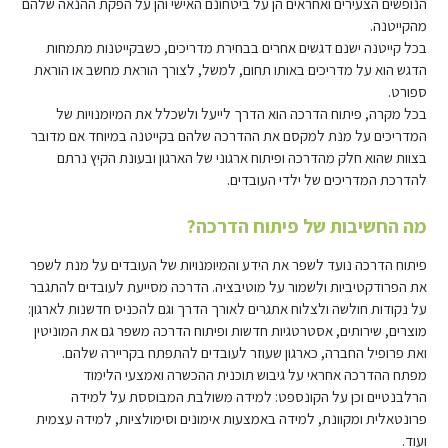
הנופשים הצעירים ואחראים הן על ביטחונם האישי והן על הפקת ההנאה שלהם
מהקייטנה.
בכל קייטנה ישנם דגשים אחרים בבחירת מדריכים, כשבקייטנות מתמחות
הדגש הוא על מדריכים באותו תחום, למשל, לצורך הוראת מחשב או הוראת
ספורט.
בכל מקרה, פיתוח הדרכה הוא הדרך לייעל ולשכלל את המיומנויות של
המדריכים על מנת למקסם את ההדרכה שלהם בקייטנה במיוחד אם מדובר
בצוות שהוא חלק מהדרכה ופיתוח ארגוני של הארגון ובעונת הקיץ נרתם
להדרכת המדריכים של ילדי העובדים.
מה החשיבות של פיתוח הדרכה?
פיתוח הדרכה נועד לשפר את הידע והמיומנויות של העובדים על מנת לשפר
את הפרודקטיביות ולשמור על מוטיבציה. הדרכה מסייעת לעובדים להתגבר
על נקודות חולשה ולצלוח אתגרים לאורך הדרך וגם להכניס חדשנות לארגון:
מוצרים, שירותים, אסטרטגיות חדשות ופיתוח הדרכה משפר גם את המוניטין
ואת פרופיל החברה, כארגון שעוזר לעובדים להתפתח בקריירה שלהם.
מפתח ההדרכה אחראי על גיבוש תוכנית ההכשרה ואמצעי הלימוד
הרלבנטיים וכן על הקונספט: למידה משולבת המבוססת על למידה
פרונטאלית ומקוונת, למידה באמצעות אימונים וסימולציות, למידה עצמית
ועוד.