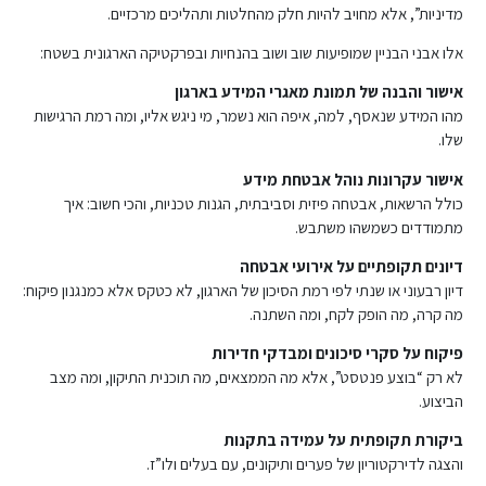
מדיניות”, אלא מחויב להיות חלק מהחלטות ותהליכים מרכזיים.
אלו אבני הבניין שמופיעות שוב ושוב בהנחיות ובפרקטיקה הארגונית בשטח:
אישור והבנה של תמונת מאגרי המידע בארגון
מהו המידע שנאסף, למה, איפה הוא נשמר, מי ניגש אליו, ומה רמת הרגישות
שלו.
אישור עקרונות נוהל אבטחת מידע
כולל הרשאות, אבטחה פיזית וסביבתית, הגנות טכניות, והכי חשוב: איך
מתמודדים כשמשהו משתבש.
דיונים תקופתיים על אירועי אבטחה
דיון רבעוני או שנתי לפי רמת הסיכון של הארגון, לא כטקס אלא כמנגנון פיקוח:
מה קרה, מה הופק לקח, ומה השתנה.
פיקוח על סקרי סיכונים ומבדקי חדירות
לא רק “בוצע פנטסט”, אלא מה הממצאים, מה תוכנית התיקון, ומה מצב
הביצוע.
ביקורת תקופתית על עמידה בתקנות
והצגה לדירקטוריון של פערים ותיקונים, עם בעלים ולו”ז.