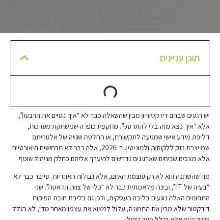
תוכן עניינים
יש רגעים שבהם דירקטוריון מבין שהשאלה כבר לא “איך נסיים את הרבעון”,
אלא “איך נצא מזה בלי להתרסק”. מתקפת כופרה שמשתקת מערכות,
דליפת מידע אישי שמגיעה לתקשורת, או החלטה שגויה של אלגוריתם
שמייצרת נזק ללקוחות ולמוניטין. ב-2026, אלה כבר לא תרחישים תיאורטיים
אלא מצבים שכיחים שארגונים נדרשים להיערך אליהם כחלק מניהול שוטף.
מה שהשתנה הוא לא רק עוצמת האיום, אלא גבולות האחריות. סייבר כבר לא
“בעיה של IT”, ובינה מלאכותית כבר לא “כלי של צוות הדאטה”. שני
התחומים האלה נוגעים בליבה העסקית, ולכן גם בליבת חובת הפיקוח.
דירקטור שלא מבין את התמונה, עלול למצוא את עצמו מאחר מדי, לא בגלל
כוונה רעה אלא בגלל פער ניהולי.