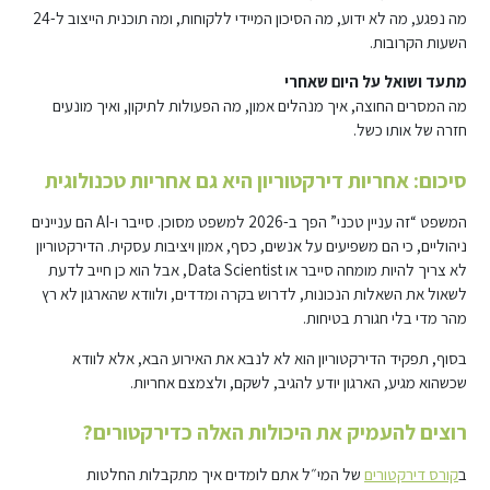
מה נפגע, מה לא ידוע, מה הסיכון המיידי ללקוחות, ומה תוכנית הייצוב ל-24
השעות הקרובות.
מתעד ושואל על היום שאחרי
מה המסרים החוצה, איך מנהלים אמון, מה הפעולות לתיקון, ואיך מונעים
חזרה של אותו כשל.
סיכום: אחריות דירקטוריון היא גם אחריות טכנולוגית
המשפט “זה עניין טכני” הפך ב-2026 למשפט מסוכן. סייבר ו-AI הם עניינים
ניהוליים, כי הם משפיעים על אנשים, כסף, אמון ויציבות עסקית. הדירקטוריון
לא צריך להיות מומחה סייבר או Data Scientist, אבל הוא כן חייב לדעת
לשאול את השאלות הנכונות, לדרוש בקרה ומדדים, ולוודא שהארגון לא רץ
מהר מדי בלי חגורת בטיחות.
בסוף, תפקיד הדירקטוריון הוא לא לנבא את האירוע הבא, אלא לוודא
שכשהוא מגיע, הארגון יודע להגיב, לשקם, ולצמצם אחריות.
רוצים להעמיק את היכולות האלה כדירקטורים?
ב
קורס דירקטורים
של המי״ל אתם לומדים איך מתקבלות החלטות