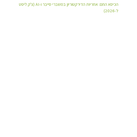
הכיסא החם: אחריות הדירקטוריון במשברי סייבר ו-AI (צ'ק ליסט
ל-2026)
יש רגעים שבהם דירקטוריון מבין שהשאלה כבר לא “איך נסיים את הרבעון”,
אלא “איך נצא מזה בלי להתרסק”. מתקפת כופרה שמשתקת מערכות, דליפת
מידע אישי
קרא עוד »