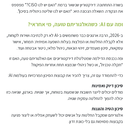
בשורה התחתונה: דירקטוריון שנשאר ברמת “האם יש לנו CISO?” מפספס
את הנקודה. השאלה הנכונה היא: “האם יש לנו שליטה ניהולית בסיכון”.
ומה עם AI: כשהאלגוריתם טועה, מי אחראי?
ב-2026, הרבה ארגונים כבר משתמשים ב-AI לא רק לכתיבה ושירות לקוחות,
אלא לקבלת החלטות או המלצות בעלות השפעה אמיתית: תמחור, אישור
עסקאות, סינון מועמדים, זיהוי הונאות, ניהול מלאי, ניטור אבטחה ועוד.
ופה נכנסת הדילמה שמטלטלת דירקטוריונים: אם האלגוריתם טעה, האם זו
“תקלה טכנית”, או כשל ניהולי שנמצא תחת אחריות הפיקוח?
כדי להתמודד עם זה, צריך להכיר את קבוצות הסיכון המרכזיות בעולמות AI:
סיכון דיוק ואמינות
מודלים יכולים לייצר תשובות שנשמעות בטוחות, אך שגויות. בארגון, שגיאה כזו
יכולה להפוך להחלטה עסקית שגויה.
סיכון הטיה והוגנות
אלגוריתם שמקבל החלטות על אנשים יכול לשעתק אפליה או ליצור פגיעה
בקבוצות מסוימות גם בלי כוונת זדון.