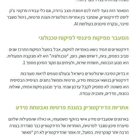
המאמר הזה נועד לתת לכם תמונת מצב ברורה, וגם כלי עבודה פרקטי: צ'ק
ליסט לדירקטוריון, שמחבר בין אחריות רגולטורית והגנת פרטיות, ניהול משבר
סייבר, ובקרת סיכונים בעולמות AI.
המעבר מפיקוח פיננסי לפיקוח טכנולוגי
דירקטוריונים תמיד נשאו באחריות לפיקוח, אבל בפועל הפיקוח התרכז שנים
סביב כספים, ציות, דיווחים ושוק. כיום, “טכנולוגיה” היא לא פונקציה תפעולית.
היא מנוע הכנסות, תשתית שירות, ולעיתים גם מקור הסיכון מספר 1.
זו בדיוק הסיבה שרגולטורים בישראל ובעולם מצפים לראות מעורבות
דירקטוריון בנושאי אבטחת מידע, פרטיות וממשל נתונים. הציפייה הבסיסית
היא פשוטה: לא מספיק לקבל עדכון שנתי. צריך מנגנון פיקוח אמיתי, שאלות
נכונות, מדדים, ותוכנית עבודה.
אחריות הדירקטוריון בהגנת פרטיות ואבטחת מידע
בארגונים שמעבדים מידע אישי בהיקף משמעותי, או כאלה שהפעילות שלהם
מייצרת סיכון מוגבר לפרטיות, האחריות של הדירקטוריון כבר מוגדרת בצורה
הרבה יותר קונקרטית. בפועל, זה אומר שהדירקטוריון לא רק “מאשר