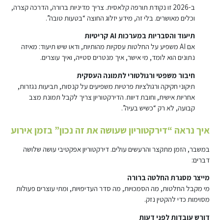
ב-2026 זו נקודת תורפה קלאסית. צריך מדיניות ברורה, הדרכה קצרה,
וכלים מאושרים. בלי זה, מידע יזלוג החוצה “בטעות טובה”.
תיעוד והסבריות במערכות AI קריטיות
אם AI משפיע על החלטות עסקיות מהותיות, ודאו שיש תיעוד: מאיזה
נתונים הוא לומד, מי אישר, איך מנטרים סטייה, ואיך עוצרים.
חיבור משפטי ורגולטורי לתמונה העסקית
תיקוני חקיקה ורגולציות פרטיות משפיעים על קנסות, תביעות נגזרות,
אחריות אישית, וחובת דיווח. הדירקטוריון צריך לקבל תמונת מצב
קבועה, לא רק “כשיש בעיה”.
איך נראה “דירקטוריון שעושה את זה נכון” בזמן אירוע
במשבר, הזמן מתקצר והרעשים עולים. דירקטוריון אפקטיבי עושה שלושה
דברים:
מייצר מסגרת החלטה ברורה
מי מקבל החלטות, מה הסמכויות, מה סדר העדיפויות, ומתי עוצרים פעולות
מסוימות כדי להקטין נזק.
דורש עובדות לפני דעות