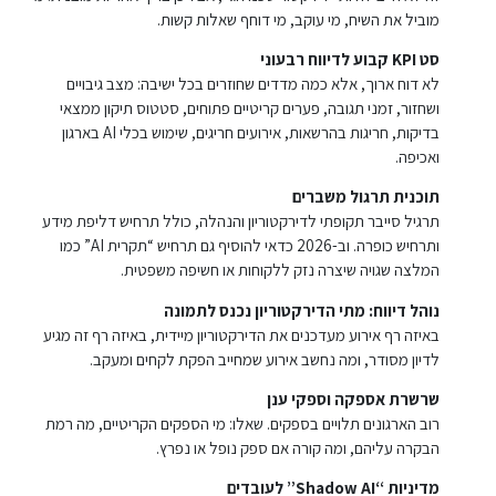
מוביל את השיח, מי עוקב, מי דוחף שאלות קשות.
סט KPI קבוע לדיווח רבעוני
לא דוח ארוך, אלא כמה מדדים שחוזרים בכל ישיבה: מצב גיבויים
ושחזור, זמני תגובה, פערים קריטיים פתוחים, סטטוס תיקון ממצאי
בדיקות, חריגות בהרשאות, אירועים חריגים, שימוש בכלי AI בארגון
ואכיפה.
תוכנית תרגול משברים
תרגיל סייבר תקופתי לדירקטוריון והנהלה, כולל תרחיש דליפת מידע
ותרחיש כופרה. וב-2026 כדאי להוסיף גם תרחיש “תקרית AI” כמו
המלצה שגויה שיצרה נזק ללקוחות או חשיפה משפטית.
נוהל דיווח: מתי הדירקטוריון נכנס לתמונה
באיזה רף אירוע מעדכנים את הדירקטוריון מיידית, באיזה רף זה מגיע
לדיון מסודר, ומה נחשב אירוע שמחייב הפקת לקחים ומעקב.
שרשרת אספקה וספקי ענן
רוב הארגונים תלויים בספקים. שאלו: מי הספקים הקריטיים, מה רמת
הבקרה עליהם, ומה קורה אם ספק נופל או נפרץ.
מדיניות “Shadow AI” לעובדים