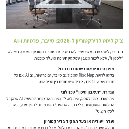
צ'ק ליסט לדירקטוריון ל-2026: סייבר, פרטיות ו-AI
הנה צ'ק ליסט פרקטי שאפשר להכניס לסדר יום דירקטוריון. המטרה היא לא
“לסמן וי”, אלא ליצור מנגנון שמקטין חשיפה ומעלה מוכנות.
מפת סיכונים אחת שמחברת הכול
בקשו לראות Risk Map שמכיל גם סייבר, גם פרטיות, גם AI. אם כל
תחום מופיע בנפרד, סביר שיש חורים בין הכיסאות.
הגדרת “תיאבון סיכון” טכנולוגי
מה הארגון מוכן לספוג, ומה לא. לדוגמה: האם מותר להפעיל AI שמקבל
החלטות אוטומטיות בלי בקרה אנושית? האם מותר להזין מידע רגיש
לכלי חיצוני?
ועדה ייעודית או בעל תפקיד בדירקטוריון
זה לא חייב להיות “דירקטור טכנולוגי”, אבל כן צריך אחריות מובנית: מי