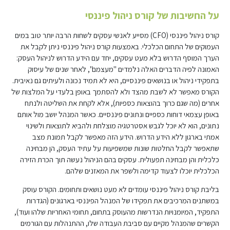
על החשיבות של קורס ניהול פיננסי
קורס ניהול פיננסי (CFO) מסייע לאנשי עסקים לשחות הרבה יותר טוב במים
העמוקים של התחום הכלכלי. באמצעות קורס ניהול פיננסי ניתן לקבל את
הערך המוסף הדרוש בלא מעט עסקים, יחד עם הידע הדרוש לניהול העסק:
האמונה לפיה הדברים האלה נלמדים "מעצמם", לאחר שנים של עיסוק
בתפקידי ניהול או בנושאים פיננסיים, היא לא תמיד נכונה ולעיתים גם נאיבית.
הקורס מאפשר לא לשבת מהצד ולא להסתמך באופן בלעדי על המלצות של
אחרים (מה שגם כרוך בהוצאות כספיות), אלא לקחת את השליטה ולנתח
באופן עצמאי דוחות כספיים ונתונים פיננסיים. כאשר המנהל יושב מול אותם
נתונים, הוא לא יוכל לגבש אסטרטגיה מוצלחת ולהביא לתוצאות ולשינוי
אמתי בארגון ללא הידע הדרוש. הידע הזה מאפשר לקבל תמונת מצב
שתאפשר לקבל החלטות שונות שמשפיעות על עתיד העסק, הן מבחינה
כלכלית והן מבחינה תפעולית. עסקים בהם הניהול נעשה תוך הכרת הזירה
הכלכלית יוכלו לצעוד קדימה ולשפר את המאזנים שלהם.
בליבת קורס ניהול פיננסי עומדים לא מעט נושאים ותחומים. הקורס עוסק
במשתנים המרכיבים את תפקידו של המנהל הפיננסי בארגונים (הגדרות
התפקיד, המיומנויות הנדרשות מהעוסק בתחום, תחומי האחריות שלהו ועוד),
הקשרים שהמנהל מקיים עם סביבת העבודה שלו, ההתנהלות עם הגורמים