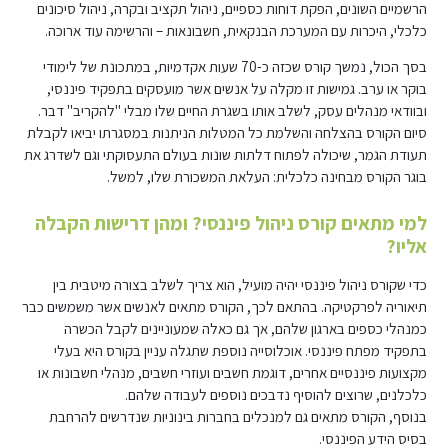
הרשמיים השונים, הפקת דוחות כספיים, ניהול תקציב ובקרה, ניהול סיכונים
כלכלי, היכרות עם המערכת הבנקאית, חשבונאות – והרשימה עוד ארוכה.
בסך הכול, נמשך קורס שכזה כ-70 שעות אקדמיות, במתכונת של לימודי
בוקר או ערב. גמישות זו מקלה על אנשים אשר מועסקים בתפקיד פיננסי,
ובוודאי מנהלים עסק, לשלב אותו בשגרת החיים שלו מבלי "להקריב" דבר.
סיום הקורס בהצלחה והשלמת כל המטלות הניתנות במסגרתו יביאו לקבלת
תעודת הגמר, שיכולה לפתוח דלתות שונות בעולם התעסוקתי וגם לשדרג את
בוגר הקורס מבחינה כלכלית: העלאת המשכורת שלו, למשל.
למי מתאים קורס ניהול פיננסי? ומהן דרישות הקבלה
אליו?
כדי שקורס ניהול פיננסי יהיה מועיל, הוא צריך לשלב בצורה מיטבית בין
תיאוריה לפרקטיקה. בהתאם לכך, הקורס מתאים לאנשים אשר משמשים כבר
כמנהלי כספים בארגון שלהם, אך גם כאלה שמעוניינים לקבל הכשרה
בתפקיד מפתח פיננסי. אוכלוסייה נוספת שתגלה עניין בקורס היא בעלי
מקצועות פיננסיים אחרים, דוגמת חשבים ועוזרי חשבים, מנהלי חשבונות או
כלכלנים, שרוצים להוסיף נדבכים נוספים לעבודה שלהם.
בנוסף, הקורס מתאים גם למנכלים בחברות בינוניות שנדרשים להרחבת
בסיס הידע הפיננסי.