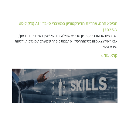
הכיסא החם: אחריות הדירקטוריון במשברי סייבר ו-AI (צ'ק ליסט
ל-2026)
יש רגעים שבהם דירקטוריון מבין שהשאלה כבר לא “איך נסיים את הרבעון”,
אלא “איך נצא מזה בלי להתרסק”. מתקפת כופרה שמשתקת מערכות, דליפת
מידע אישי
קרא עוד »