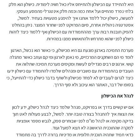
היא להתיידד עם הכישלון ולהתייחס אליו כאל חוויה לימודית. כישלון הוא חלק
בלתי נפרד מהחיים ועל אחת כמה וכמה חלק אינטגרלי מהמסע העסקי.
למעשה, כישלון יכול ללמד אותנו איך להימנע מטעויות בעתיד. למשל,
אסטרטגיה ניהולית אחרת, סיום הפרויקט לפני שחרור המוצר. ניתן בהחלט
להפיק תובנות רבות ערך מההתמודדות עם הכישלון ואף ללמוד כיצד לזהות
כישלון לפני שהוא מתרחש ולהתאושש ממנו במהירות.
מערכת התמיכה בארגון מונעת גם היא מכישלון, כי כאשר הוא נכשל, הארגון
לומד מי הם השחקנים המרכזיים, מי נאמן לארגון ומי קם ועוזב כאשר מתגלה
קושי. ארגונים רבים מגדילים לעשות ומקימים מערכת תמיכה שתלווה את
העובדים בהתמודדות עם משברים ומנהלים שלמדו להתמודד עם כישלון ידעו
כיצד לגרום לעובדים לא לפחד מכישלון ולשתף בדבר כישלון כדי להתייעל, כי
בסופו של דבר, האתגר הוא עיכוב ולא סוף הדרך.
לנהל את הכישלון
אם יש קשיים בדרך או בפרויקט, מנהל שלמד כיצד לנהל כישלון, ידע לכוון
את הצוות איך להתנהל בצורה טובה יותר. למשל, לבצע פעולות לאט תוך
בדיקה מקיפה או לנהל מו"מ לפני שבוחרים ספק, לגבש מספר אופציות
למקרה שהתוכנית הראשונה לא תצא לפועל ועוד.
כדאי תמיד שתהיה תוכנית חלופית או מדיניות ברורה לדרך בה מתמודד