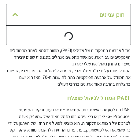
תוכן עניינים
מודל ארבעת התפקודים של אדיג'ס (PAEI), מהווה דוגמא לאחד מהמודלים
האפקטיביים עבור ארגונים אשר מחפשים מנהלים בסגנונות שונים שביחד
מייצרים פתרון ניהולי אידיאלי לארגון.
המודל פותח על ידי ד"ר איצ'ק אדיז, מומחה לניהול ומייסד מכון אדיז, שפיתח
את המודל של ארבעת הפונקציות בתחילת שנות ה-70 ומאז הוא יושם
בהצלחה בהרבה מאוד ארגונים ברחבי העולם.
PAEI המודל לניהול מוצלח
PAEI הם למעשה ראשי תיבות המתארים את ארבעת תפקידי המפתח:
p
– Produce- יצרן או ביצועיסט. זהו מנהל מאוד יעיל שמעניק מענה
לצרכים של הצוות או הלקוחות, הוא מוציא לפועל את החזון של הארגון על ידי
כך שהוא אחראי לפגישות, קביעת יעדים והחתירה להשגתן ומוודא שהפרויקט
עומד בלוח הזמנים ומשיג את התוצאה הרצויה. אלה מנהלים מאוד חרוצים