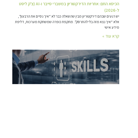
הכיסא החם: אחריות הדירקטוריון במשברי סייבר ו-AI (צ'ק ליסט
ל-2026)
יש רגעים שבהם דירקטוריון מבין שהשאלה כבר לא “איך נסיים את הרבעון”,
אלא “איך נצא מזה בלי להתרסק”. מתקפת כופרה שמשתקת מערכות, דליפת
מידע אישי
קרא עוד »