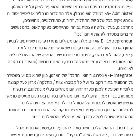
ויעילים. מתמקדים בהפקת המוצר או השירות המוצעים לשוק על ידי הארגון.
A
– Administer- במודל הוא מנהלן. אלה הם לרוב מנהלים אנליטיים יסודיים
שמתעמקים בכל שלב של התהליך, זהירים, מתודולוגיים, מחושבים,
מתוזמנים, בעלי שליטה עצמית גבוהה. מתייחסים בעיקר לאופן בהם נעשים
הדברים במטרה לעשות אותם "נכון".
E
– Entrepreneurהוא יזם. אלה הם מנהלים עתירי רעיונות ששותפים לבניית
החזון הארגוני היעילים בהבאת רעיונות שמאפשרים לארגונים לבדל את
עצמם, להוביל את השוק, לפתח מוצרים חדשים, הראייה שלהם היא גלובלית
והם ממוקדים בראייה עתידית של הדברים, זיהוי הזדמנויות (ומאידך גם תגובה
לאיומים).
I
– Integrate- אינטרגטור הוא "הדבק" של הארגון, כיוון שהוא מסייע בשמירה
על הרמוניה בתוך הקבוצה ועל כל קבוצה/ צוות / מחלקה / ארגון כעל קבוצה
מלוכדת שפועלת למען מטרה זהה. הם מנהלים בעלי אינטליגנציה רגשית
מפותחת, בניית אמון, סיוע לעמיתים. מנהלים בכירים בארגונים מגייסים מראש
אנשים שתואמים לתכונות של המודל כדי להוביל את הצוותים שלהם
להצלחה והם בעצמם לעיתים מאמצים תפקוד אליהו הם מתחברים הוא אותו
הם סבורים שיוכלו למלא בדרך האופטימלית והמוצלחת ביותר.
הבנת סגנון הניהול שלכם חשוב מאוד להתייעלות עצמית וארגונית. אבל
בסופו של דבר, לא משנה איזה "תפקיד" בחרת, חשוב לדעת שתמיד אפשר