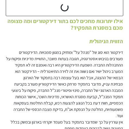
אילו יתרונות מחכים לכם בתור דירקטורים ומה מצופה
מכם במסגרת התפקיד?
הזווית הניהולית
דירקטור הוא סוג של "מנהל על" ומחזיק במגוון סמכויות. הדירקטורים
מעורבים בגיבוש אסטרטגיה, תגובה בעתות משבר, התוויית מדיניות ופיקוח על
ההתנהלות החברה. השפעת הדירקטוריון היא רבה ואומנם זה לא תפקיד
המערב ניהול ישיר ואם נשווה את זה לזירה התיאטרלית – הדירקטור הוא
הבמאי של ההצגה, אבל הוא בעל עוצמה רבה בתפקוד של הארגון.
מבחינת עניין, מדובר בתפקיד מרתק כאשר הדירקטוריון מעורב בקביעת
המבנה הארגוני של החברה, מינוי ופיטורי מנכ"ל החברה, פיקוח על ביצועי
תפקיד המנכ"ל, קביעת מסגרת האשראי, מדיניות השכר, אישור הכוחות
הכספיים, חוות דעת בכל הנוגע להצעות רכש, קבלת החלטות בעסקאות
משמעותיות, החלטה על הנפקת אג"ח, בדיקת מצבה הכספי של החברה
ועוד.
אין עוררין על כך שמדובר בתפקיד בעל מעמד יוקרתי בארגון ובמשק בכלל
המעניק גישה לבכירים בעמדות מפתח.