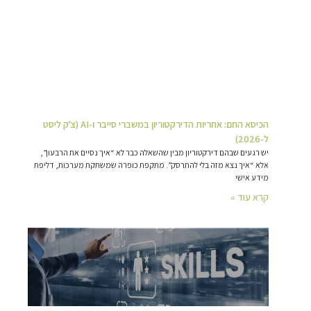
הכיסא החם: אחריות הדירקטוריון במשברי סייבר ו-AI (צ'ק ליסט
ל-2026)
יש רגעים שבהם דירקטוריון מבין שהשאלה כבר לא “איך נסיים את הרבעון”,
אלא “איך נצא מזה בלי להתרסק”. מתקפת כופרה שמשתקת מערכות, דליפת
מידע אישי
קרא עוד »