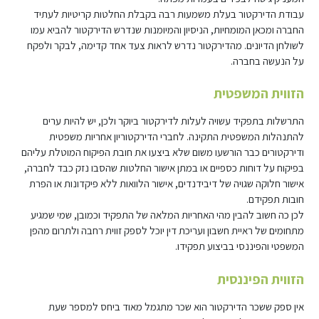
עבודת הדירקטור בעלת משמעות רבה בקבלת החלטות קריטיות לעתיד
החברה ומכאן המומחיות, הניסיון והמיומנות שנדרש הדירקטור להביא עמו
לשולחן הדיונים. מהדירקטור נדרש לראות צעד אחד קדימה, לבקר ולפקח
על הנעשה בחברה.
הזווית המשפטית
התרשלות בתפקיד עשויה לעלות לדירקטור ביוקר ולכן, יש להיות ערים
להתנהלות המשפטית התקינה. לחברי הדירקטוריון אחריות משפטית
ודירקטורים כבר הורשעו משום שלא ביצעו את חובת הפיקוח המוטלת עליהם
בפיקוח על דוחות כספיים או במתן אישור החלטות שהסבו נזק כבד לחברה,
אישור חלוקה שגויה של דיבידנדים, אישור הלוואות ללא פיקדונות או הפרת
חובות תפקידם.
לכן כה חשוב להבין מהי האחריות המלאה של התפקיד וכמובן, שמי שמגיע
מתחומים של ראיית חשבון ועריכת דין יוכל לספק זווית רחבה ולתרום מהפן
המשפטי והפיננסי בביצוע תפקידו.
הזווית הפיננסית
אין ספק ששכר הדירקטור הוא שכר מתגמל מאוד ביחס למספר שעת