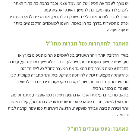
יש צורך לעבור את הסינון של המועמד עצמו וכבר בתכתובת בתוך האתר
להציע לו הצעה מעניינת להמשך האינטראקציה עמו.
חשוב להכיר לעומק את כללי המשחק בלינקדאין, את הכלים לגיוס מועמדים
ופרסום המשרות בדרך בה הן באמת ייחשפו למועמדים הרלבנטיים ביותר
ויניעו לפעולה.
האתגר: להתחרות מול חברות מחו"ל
בעידן הגלובלי יותר ויותר תאגידים בינלאומיים פותחים סניפים בארץ או
מעוניינים למשוך מועמדים מקומיים לעבודה ברילוקיישן. באופן טבעי, עבודה
בחברה עצומה מעבר לים המציגה את המעבר לחו"ל כעליית מדרגה
וכהרפתקה מקצועית יכולה להיתפס אטרקטיבית יותר מחברה מקומית. לכן,
מגייסים מתוך חברות מקומיות נוקטים בטקטיקות יצירתיות כדי להשאיר
מועמדים במגרש הביתי.
בין אם מדובר בהעלאת השכר או בהצעות שונות כמו אופציות, אתגר וסיפוק
מקצועי (למשל, חברת סטארט אפ חדשנית ומובילה בתחומה), קידום מהיר
יותר ויצירת סביבת עבודה מושקעת, הדגשת היתרונות כמו שפה, קרבה לבית
וכדומה.
האתגר: גיוס עובדים לחו"ל