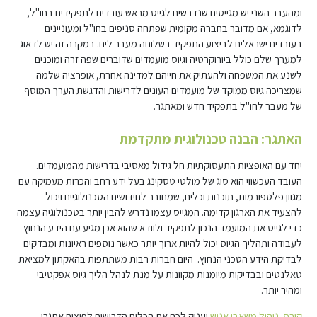
ומהעבר השני יש מגייסים שנדרשים לגייס מראש עובדים לתפקידים בחו"ל,
לדוגמא, אם מדובר בחברה מקומית שפתחה סניפים בחו"ל ומעוניינים
בעובדים ישראלים לביצוע התפקיד בשלוחה מעבר לים. במקרה זה יש לדאוג
למערך שלם כולל ביורוקרטיה וגיוס מועמדים שדוברים שפה זרה ומוכנים
לשנע את המשפחה ולהעתיק את חייהם למדינה אחרת, אופרציה שלמה
שמצריכה גיוס ממוקד של מועמדים העונים לדרישות והדגשת הערך המוסף
של מעבר לחו"ל בתפקיד חדש ומאתגר.
האתגר: הבנה טכנולוגית מתקדמת
יחד עם האופציות התעסוקתיות חל גידול מאסיבי בדרישות מהמועמדים.
העובד העכשווי הוא סוג של מולטי טסקינג בעל ידע רחב והכרות מעמיקה עם
מגוון פלטפורמות, תוכנות וכלים, שמחובר לחידושים הטכנולוגיים ויכול
להצעיד את הארגון קדימה. המגייס עצמו נדרש להבין יותר בטכנולוגיה עצמה
כדי לגייס את המועמד הנכון לתפקיד ולוודא שהוא אכן מגיע עם הידע הנחוץ
לעבודה ותהליך הגיוס יכול להיות ארוך יותר כאשר נוספים ראיונות ומבדקים
לבדיקת הידע הטכני הנחוץ. היום חברות רבות משתתפות בהאקתון למציאת
טאלנטים ובבדיקות מיומנות מקוונות על מנת לנהל הליך גיוס אפקטיבי
ומהיר יותר.
קורס ניהול משאבי אנוש
יעניק לכם את הכלים הדרושים לפיצוח אתגרי