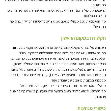
התובענית,
להעצים את יכולת המנהיגות, לייעל את כישורי התקשורת ולשפר את תהליכי
קבלת ההחלטות.
מהן המיומנויות שכל מנהלי משאבי אנוש צריכים לפיתוח הקריירה בתקופה
הנוכחית?
תקשורת במקום הראשון
העבודה של מנהלי משאבי אנוש היא עם אנשים והאינטראקציה מולם וזו
הסיבה שיחסי אנוש הם חלק בלתי נפרד מההצלחה בתפקיד, כולל:
אינטליגנציה רגשית ואמפתיה. כישורי תקשורת מפותחים בעל פה ובכתב,
הקשבה מודעת, זיהוי בעיות והצגת פתרונות. שיפור יחסי הגומלין בארגון,
התמודדות עם קונפליקטים והנעה לתהליכים במיוחד בתקופות של משבר,
ניהול מו"מ (עם עובדים ומועמדים על שכר), קידום מדיניות החברה, הסקת
מסקנות בעקבות משובים של עובדים ועוד.
מנהלי משאבי אנוש היום נדרשים במובנים רבים, גם למיומנות של
סטוריטלינג, שנחשב לכלי חשוב בהנעה ובהשפעה וכן ביצירת קהילה פנים
ארגונית.
כישורי מנהיגות