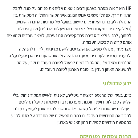
HR היא דמות מפתח בארגון ורבים נושאים אליה את פניהם על מנת לקבל
התוויית דרך. מנהלי משאבי אנוש הם גם איש הקשר והחולייה המקשרת בין
ההנהלה לעובדים והאחראיים ליישום בפועל של מדיניות החברה ושינויים
(כולל קיצוצים בתקופות של צמצומים והתייעלות ארגונית) ולכן, היכולת
לסחוף, להניע וליצור סביבה פרודקטיבית וגם נעימה, לשמר עובדים ולהעצים
אותם קריטית לביצוע העבודה.
מצד אחד, מנהלי משאבי אנוש צריכים ליישם מדיניות, לדווח להנהלה
ולהעביר מסרים לעובדים מטעם ההנהלה ולדאוג שהעובדים אכן יפעלו על פי
ההנחיות ומצד שני, הם גם נדרשים לפעול לטובת העובדים ולכן, עליהם
להשיג את האיזון העדין בין טובת הארגון לטובת העובדים.
ידע טכנולוגי
כיום, בעידן של טרנספורמציה דיגיטלית, לא ניתן לאייש תפקיד ניהולי בלי
שליטה טכנולוגית וישנן תוכנות ומערכות רבות שיכולות לייעל תהליכים
ופעילויות שקשורות לניהול משאבי אנוש וחשוב להכיר אותן לעומק. כמו גם
להכיר את החידושים העדכניים בתחום הפעילות של החברה על מנת לסייע
בהטמעת חידושים לפיתוח ההון האנושי בארגון.
הבנה עסקית מעמיקה