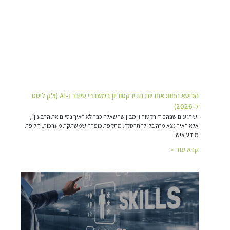
הכיסא החם: אחריות הדירקטוריון במשברי סייבר ו-AI (צ'ק ליסט
ל-2026)
יש רגעים שבהם דירקטוריון מבין שהשאלה כבר לא “איך נסיים את הרבעון”,
אלא “איך נצא מזה בלי להתרסק”. מתקפת כופרה שמשתקת מערכות, דליפת
מידע אישי
קרא עוד »