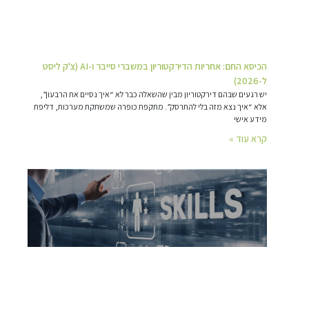
הכיסא החם: אחריות הדירקטוריון במשברי סייבר ו-AI (צ'ק ליסט
ל-2026)
יש רגעים שבהם דירקטוריון מבין שהשאלה כבר לא “איך נסיים את הרבעון”,
אלא “איך נצא מזה בלי להתרסק”. מתקפת כופרה שמשתקת מערכות, דליפת
מידע אישי
קרא עוד »