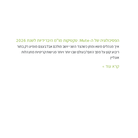
הפסיכולוגיה של ה-Mute: טקטיקות מו"מ היברידיות לשנת 2026
איך מנהלים משא ומתן כשהצד השני יושב מולכם אבל בעצם מופיע רק בתור
ריבוע קטן על מסך הזום?בעולם שבו יותר ויותר פגישות קריטיות מתנהלות
אונליין
קרא עוד »
קורסים בתחום
שיכולים לעניין אותך