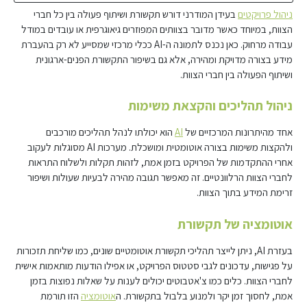
ניהול פרויקטים
בעידן המודרני דורש תקשורת ושיתוף פעולה בין כל חברי
הצוות, במיוחד כאשר מדובר בצוותים המפוזרים גיאוגרפית או עובדים במודל
עבודה מרחוק. כאן נכנס לתמונה ה-AI ככלי מרכזי שמסייע לא רק בהעברת
מידע בצורה מדויקת ומהירה, אלא גם בשיפור התקשורת הפנים-ארגונית
ושיתוף הפעולה בין חברי הצוות.
ניהול תהליכים והקצאת משימות
אחד מהיתרונות המרכזיים של
AI
הוא יכולתו לנהל תהליכים מורכבים
ולהקצות משימות בצורה אוטומטית ומושכלת. מערכות AI מסוגלות לעקוב
אחרי ההתקדמות של הפרויקט בזמן אמת, לזהות תקלות ולשלוח התראות
לחברי הצוות הרלוונטיים. זה מאפשר תגובה מהירה לבעיות שעולות ושיפור
זרימת המידע בתוך הצוות.
אוטומציה של תקשורת
בעזרת AI, ניתן לייצר תהליכי תקשורת אוטומטיים שונים, כמו שליחת תזכורות
על פגישות, עדכונים לגבי סטטוס הפרויקט, או אפילו הודעות מותאמות אישית
לחברי הצוות. כלים כמו צ'אטבוטים יכולים לענות על שאלות נפוצות בזמן
אמת, לחסוך זמן יקר ולמנוע בלבול בתקשורת. ה
אוטומציה
הזו תורמת