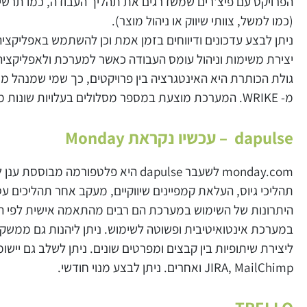
הפרויקט עם פיצ'רים שמשדרגים את תהליך העבודה, כמו תרשימי
(כמו למשל, צוותי שיווק או ניהול מוצר).
ניתן לבצע עדכונים ודיווחים בזמן אמת וכן להשתמש באפליקצ
יצירת משימות וניהול עומס העבודה כאשר למערכת ולאפליקצי
גולת הכותרת היא האינטגרציה בין פרויקטים, כך שמי שמנהל מס
מ-
WRIKE
. המערכת מוצעת במספר מסלולים בעלויות שונות 
dapulse
– עכשיו נקראת
Monday
monday.com לשעבר dapulse
היא פלטפורמה מבוססת ענן לנ
תהליכי גיוס, העלאת קמפיינים שיווקיים, מעקב אחר תהליכים עסק
היתרונות של השימוש במערכת הם רבים מהתאמה אישית לפי הצ
במערכת אינטואיטיבית ופשוטה לשימוש. ניתן ליהנות גם ממשק עם
ליצירת שיתופיות בין קבצים ומפרטים שונים. ניתן לשלב גם יישומ
JIRA, MailChimp
ואחרים. ניתן לבצע מנוי חודשי.