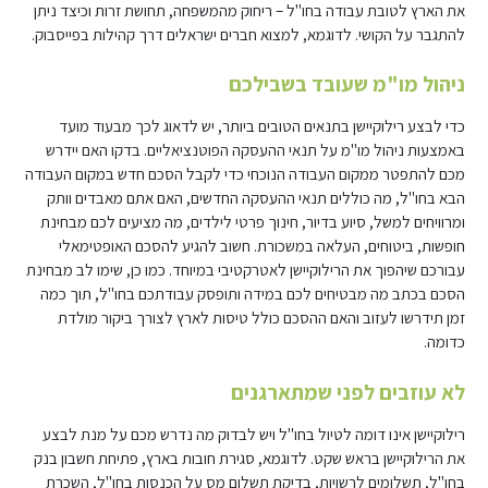
את הארץ לטובת עבודה בחו"ל – ריחוק מהמשפחה, תחושת זרות וכיצד ניתן
להתגבר על הקושי. לדוגמא, למצוא חברים ישראלים דרך קהילות בפייסבוק.
ניהול מו"מ שעובד בשבילכם
כדי לבצע רילוקיישן בתנאים הטובים ביותר, יש לדאוג לכך מבעוד מועד
באמצעות ניהול מו"מ על תנאי ההעסקה הפוטנציאליים. בדקו האם יידרש
מכם להתפטר ממקום העבודה הנוכחי כדי לקבל הסכם חדש במקום העבודה
הבא בחו"ל, מה כוללים תנאי ההעסקה החדשים, האם אתם מאבדים וותק
ומרוויחים למשל, סיוע בדיור, חינוך פרטי לילדים, מה מציעים לכם מבחינת
חופשות, ביטוחים, העלאה במשכורת. חשוב להגיע להסכם האופטימאלי
עבורכם שיהפוך את הרילוקיישן לאטרקטיבי במיוחד. כמו כן, שימו לב מבחינת
הסכם בכתב מה מבטיחים לכם במידה ותופסק עבודתכם בחו"ל, תוך כמה
זמן תידרשו לעזוב והאם ההסכם כולל טיסות לארץ לצורך ביקור מולדת
כדומה.
לא עוזבים לפני שמתארגנים
רילוקיישן אינו דומה לטיול בחו"ל ויש לבדוק מה נדרש מכם על מנת לבצע
את הרילוקיישן בראש שקט. לדוגמא, סגירת חובות בארץ, פתיחת חשבון בנק
בחו"ל, תשלומים לרשויות, בדיקת תשלום מס על הכנסות בחו"ל, השכרת