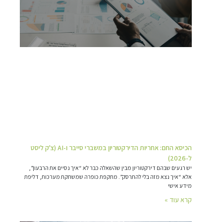
הכיסא החם: אחריות הדירקטוריון במשברי סייבר ו-AI (צ'ק ליסט
ל-2026)
יש רגעים שבהם דירקטוריון מבין שהשאלה כבר לא “איך נסיים את הרבעון”,
אלא “איך נצא מזה בלי להתרסק”. מתקפת כופרה שמשתקת מערכות, דליפת
מידע אישי
קרא עוד »