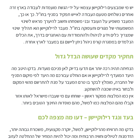
יש מי שמבצעים רילוקיישן עצמאי על ידי הגשת מועמדות לעבודה בארץ זרה
ואחרים נשלחים מטעם העבודה לאייש תפקיד בסניף בחו"ל. כך או כך,
המעבר משפיע על העובד ובני משפחתו וחשוב להיערך מראש לשינוי
המשמעותי של מגורים ותעסוקה בחו"ל. מעבר לרילוקיישן הוא תהליך שינוי
שמצריך כלים וידע לניהולו ולהתמודדות עם האתגרים בדרך, את הכלים
הנלמדים במסגרת קורס ניהול ניתן ליישם גם במעבר לארץ אחרת .
תחקיר מקדים שעושה הבדל גדול
הנחיתה תהיה רכה יותר אם תדעו בדיוק לאן פניכם מועדות. בדקו היטב מה
היעד המועדף לרילוקיישן או אם הוחלט עבורכם מה היעד לפי מיקום הסניף
של החברה, מומלץ לבקר בו טרם המעבר על מנת להתרשם מהווי המקום
ולבחור באיזו שכונה להשתקע.
אין כמו המלצות ממקור ראשון – שוחחו עם מי שעברו מישראל לאותו אזור
וקבלו מהם המלצות כמו למשל, מהם מוסדות החינוך הטובים ביותר.
בעד ונגד רילוקיישן – דעו מה מצפה לכם
בדקו מה תרוויחו מהרילוקיישן, למשל, יוקרה מקצועית, משכורת גבוהה יותר,
הזדמנות לטיולים וחוויה תרבותית ומה יכול להיות המחיר של ההחלטה לעזוב