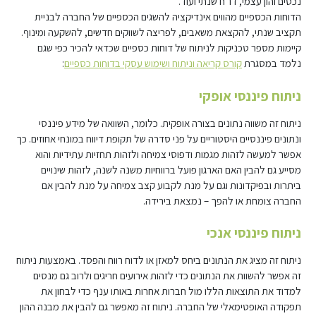
נכסים והון עצמי, דו"ח שנתי ועוד.
הדוחות הכספיים מהווים אינדיקציה להשגים הכספיים של החברה לבניית
תקציב שנתי, להקצאת משאבים, לפריצה לשווקים חדשים, להשקעה ומינוף.
קיימות מספר טכניקות לניתוח של דוחות כספיים שכדאי להכיר כפי שגם
נלמד במסגרת
קורס קריאה וניתוח ושימוש עסקי בדוחות כספיים
:
ניתוח פיננסי אופקי
ניתוח זה משווה נתונים בצורה אופקית. כלומר, השוואה של מידע פיננסי
ונתונים פיננסיים היסטוריים על פני סדרה של תקופת דיווח במונחי אחוזים. כך
אפשר למעשה לזהות מגמות ודפוסי צמיחה ולזהות תחזיות עתידיות והוא
מסייע גם להבין האם הארגון פועל ברווחיות משנה לשנה, לזהות שינויים
ביתרות ובפיקדונות וגם על מנת לקבוע קצב צמיחה על מנת להבין אם
החברה צומחת או להפך – נמצאת בירידה.
ניתוח פיננסי אנכי
ניתוח זה מציג את הנתונים ביחס למאזן או לדוח רווח והפסד. באמצעות ניתוח
זה אפשר להשוות את הנתונים כדי לזהות אירועים חריגים ולרוב גם מנסים
למדוד את התוצאות הללו מול חברות אחרות באותו ענף כדי לבחון את
תפקודה האופטימאלי של החברה. ניתוח זה מאפשר גם להבין את מבנה ההון