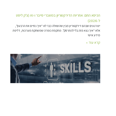
הכיסא החם: אחריות הדירקטוריון במשברי סייבר ו-AI (צ'ק ליסט
ל-2026)
יש רגעים שבהם דירקטוריון מבין שהשאלה כבר לא “איך נסיים את הרבעון”,
אלא “איך נצא מזה בלי להתרסק”. מתקפת כופרה שמשתקת מערכות, דליפת
מידע אישי
קרא עוד »