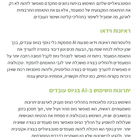
הפוטנציאליים שלהם. השימוש בניתוח נתונים מתקדם מאפשר לזהות לא רק
את ההתאמה המקצועית של המועמד, אלא גם את התאמתו התרבותית
לארגון, מה שמוביל לשיפור בתהליכי קליטה ושימור העובדים.
ראיונות וידאו
פלטפורמות ראיונות וידאו מונעות AI מספקות כלי נוסף בגיוס עובדים, בכך
שהן יכולות לנתח שפת גוף, הבעות פנים וטון דיבור במטרה להעריך את
התאמת המועמד. ניתוח זה מאפשר למנהלי גיוס לקבל תמונה רחבה יותר על
המועמדים ולהחליט בצורה מושכלת יותר לגבי התאמתם לתפקיד. טכנולוגיה
זו מאפשרת להעריך מועמדים בצורה הוליסטית, ולזהות מיומנויות רכות שאינן
ניכרות בקורות החיים, כמו יכולת תקשורת, אמפתיה וביטחון עצמי.
יתרונות השימוש ב-AI בגיוס עובדים
השימוש בבינה מלאכותית בתהליכי הגיוס מעניק לארגונים יתרונות
משמעותיים. ראשית, הוא מאפשר גיוס מהיר ויעיל יותר, תוך חסכון בזמן
ובמשאבים. שנית, השימוש בטכנולוגיה זו מפחית את ההטיות האנושיות
שעלולות להשפיע על תהליך הגיוס ומאפשר גיוס מועמדים בצורה שוויונית
יותר. יתרון נוסף הוא היכולת לזהות מועמדים פוטנציאליים בצורה אקטיבית
יותר, ולהגיע לכישרונות שלא היו מאותרים בדרכים המסורתיות.