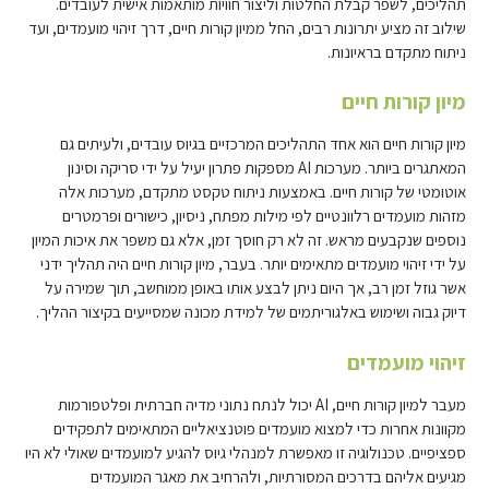
תהליכים, לשפר קבלת החלטות וליצור חוויות מותאמות אישית לעובדים.
שילוב זה מציע יתרונות רבים, החל ממיון קורות חיים, דרך זיהוי מועמדים, ועד
ניתוח מתקדם בראיונות.
מיון קורות חיים
מיון קורות חיים הוא אחד התהליכים המרכזיים בגיוס עובדים, ולעיתים גם
המאתגרים ביותר. מערכות AI מספקות פתרון יעיל על ידי סריקה וסינון
אוטומטי של קורות חיים. באמצעות ניתוח טקסט מתקדם, מערכות אלה
מזהות מועמדים רלוונטיים לפי מילות מפתח, ניסיון, כישורים ופרמטרים
נוספים שנקבעים מראש. זה לא רק חוסך זמן, אלא גם משפר את איכות המיון
על ידי זיהוי מועמדים מתאימים יותר. בעבר, מיון קורות חיים היה תהליך ידני
אשר גוזל זמן רב, אך היום ניתן לבצע אותו באופן ממוחשב, תוך שמירה על
דיוק גבוה ושימוש באלגוריתמים של למידת מכונה שמסייעים בקיצור ההליך.
זיהוי מועמדים
מעבר למיון קורות חיים, AI יכול לנתח נתוני מדיה חברתית ופלטפורמות
מקוונות אחרות כדי למצוא מועמדים פוטנציאליים המתאימים לתפקידים
ספציפיים. טכנולוגיה זו מאפשרת למנהלי גיוס להגיע למועמדים שאולי לא היו
מגיעים אליהם בדרכים המסורתיות, ולהרחיב את מאגר המועמדים