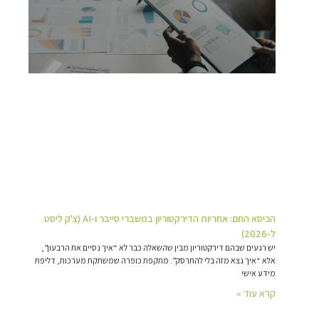
הכיסא החם: אחריות הדירקטוריון במשברי סייבר ו-AI (צ'ק ליסט
ל-2026)
יש רגעים שבהם דירקטוריון מבין שהשאלה כבר לא “איך נסיים את הרבעון”,
אלא “איך נצא מזה בלי להתרסק”. מתקפת כופרה שמשתקת מערכות, דליפת
מידע אישי
קרא עוד »