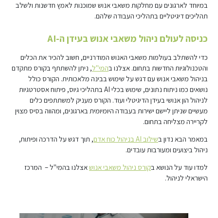
במיוחד לארגונים עם מחלקות משאבי אנוש שמוכנות לאמץ חדשנות ולשלב
תהליכים דיגיטליים בתהליכי העבודה שלהם.
כניסה לעולם ניהול משאבי אנוש בעידן ה-AI
כדי להשתלב בעולמות משאבי האנוש המודרניים, חשוב להכיר את הכלים
והטכנולוגיות החדשות בתחום. אצלנו ב
המי"ל
, ניתן להשתתף בקורס מתקדם
בניהול משאבי אנוש עם דגש על שימוש בבינה מלאכותית. הקורס כולל
נושאים כמו ניתוח נתונים, שימוש בכלי AI בתהליכי גיוס, פיתוח אסטרטגיות
לניהול הון אנושי בעידן הדיגיטלי ועוד. הקורס מעניק למשתתפים כלים
מעשיים שניתן ליישם ישירות בעבודה היומיומית בארגונים, ומהווה בסיס מצוין
לקריירה מצליחה בתחום.
במאמר הבא נדון ב
שילוב AI בניהול כוח אדם
, תוך דגש על הדרכה ופיתוח,
ניהול ביצועים ומעורבות עובדים.
למדו עוד על הנושא ב
קורס ניהול משאבי אנוש
אצלנו בהמי"ל – המרכז
הישראלי לניהול.